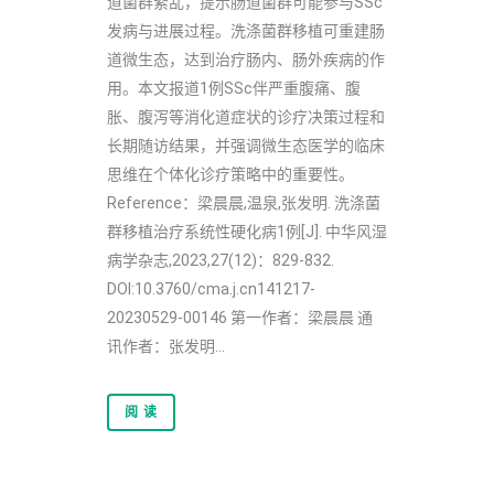
道菌群紊乱，提示肠道菌群可能参与SSc
发病与进展过程。洗涤菌群移植可重建肠
道微生态，达到治疗肠内、肠外疾病的作
用。本文报道1例SSc伴严重腹痛、腹
胀、腹泻等消化道症状的诊疗决策过程和
长期随访结果，并强调微生态医学的临床
思维在个体化诊疗策略中的重要性。
Reference：梁晨晨,温泉,张发明. 洗涤菌
群移植治疗系统性硬化病1例[J]. 中华风湿
病学杂志,2023,27(12)：829-832.
DOI:10.3760/cma.j.cn141217-
20230529-00146 第一作者：梁晨晨 通
讯作者：张发明...
阅 读