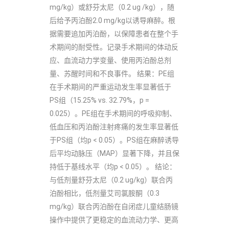
mg/kg）或舒芬太尼（0.2 ug /kg），随
后给予丙泊酚2.0 mg/kg以诱导麻醉。根
据需要追加丙泊酚，以保障患者在整个手
术期间的耐受性。记录手术期间的体动反
应、血流动力学变量、使用丙泊酚总剂
量、苏醒时间和不良事件。 结果：PE组
在手术期间的严重运动发生率显著低于
PS组（15.25% vs. 32.79%，p =
0.025）。PE组在手术期间的呼吸抑制、
低血压和丙泊酚注射疼痛的发生率显著低
于PS组（均p < 0.05）。PS组在麻醉诱导
后平均动脉压（MAP）显著下降，并且保
持低于基线水平（均p < 0.05）。 结论：
与低剂量舒芬太尼（0.2 ug/kg）联合丙
泊酚相比，低剂量艾司氯胺酮（0.3
mg/kg）联合丙泊酚在自闭症儿童结肠镜
操作中提供了更稳定的血流动力学、更高