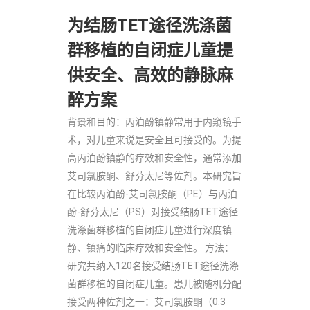
为结肠TET途径洗涤菌
群移植的自闭症儿童提
供安全、高效的静脉麻
醉方案
背景和目的：丙泊酚镇静常用于内窥镜手
术，对儿童来说是安全且可接受的。为提
高丙泊酚镇静的疗效和安全性，通常添加
艾司氯胺酮、舒芬太尼等佐剂。本研究旨
在比较丙泊酚-艾司氯胺酮（PE）与丙泊
酚-舒芬太尼（PS）对接受结肠TET途径
洗涤菌群移植的自闭症儿童进行深度镇
静、镇痛的临床疗效和安全性。 方法：
研究共纳入120名接受结肠TET途径洗涤
菌群移植的自闭症儿童。患儿被随机分配
接受两种佐剂之一：艾司氯胺酮（0.3