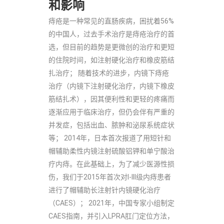
和影响
痔疮是一种常见的直肠疾病，困扰着56%
的中国人，过去手术治疗是痔疮治疗的首
选，但目前的趋势是更微创的治疗和更短
的住院时间，如注射硬化治疗和橡皮筋结
扎治疗； 随着技术的进步，内镜下痔疮
治疗（内镜下注射硬化治疗，内镜下橡皮
筋结扎术），因其便利性和更轻的疼痛而
逐渐应用于临床治疗，但仍会伴有严重的
并发症，包括出血、脓肿和泌尿系统症状
等； 2014年，日本首次报道了用短针和
帽辅助柔性内镜注射硫酸铝钾和单宁酸治
疗内痔。在此基础上，为了减少医源性损
伤，我们于2015年首次对I-III级内痔患者
进行了帽辅助长注射针内镜硬化治疗
（CAES）； 2021年，中国专家小组制定
CAES指南，并引入LPRA肛门定位方法，