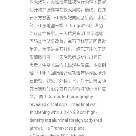
均未成功。炎性溃疡性狭窄行内镜下狭窄
切开和扩张亦存在较大风险。最终，在粪
石下方放置TET管拟靶向回肠给药。术后
经TET予地塞米松（10mg/d*3d）灌肠
治疗炎性狭窄。三天后复查CT显示远端
回肠炎症明显改善，粪石已移至近回盲瓣
附近。为促进粪石排出，经TET注入了泛
影葡胺溶液。一天后患者成功排出粪石。
患者术中及术后均未出现并发症。本案例
经TET靶向回肠给药成功治疗远端回肠粪
石嵌顿，避免了外科手术，对于远端回肠
粪石梗阻的治疗或许具有特殊的价值和意
义。 图 1 Computed tomography
revealed distal small intestinal wall
thickening with a 3.4 × 2.8 cm high-
density intraluminal foreign body (red
arrow). a Transverse plane.
b Coronal plane. 图 2 A black...