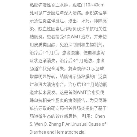
粘膜弥漫性充血水肿，距肛门10~40cm
处可见广泛糜烂与深大溃疡。组织病理学
示急性炎症伴糜烂、渗出、坏死。排除感
染、缺血性因素后诊断贝伐珠单抗相关性
结肠炎。患者接受4次WMT治疗，并未使
用皮质类固醇、免疫抑制剂和生物制剂。
治疗后1个月后，患者腹痛、便血和腹泻
症状逐渐消失，治疗后3个月随访，患者
肠道症状完全消失，复查腹部CT示肠壁
增厚明显好转，结肠镜示肠粘膜的广泛糜
烂和深大溃疡愈合。治疗后18个月随访肠
道症状未复发。这是首例WMT治愈贝伐
珠单抗相关性肠炎的病例报告，为贝伐珠
单抗导致的靶向药相关性肠炎提供了基于
肠道微生态的诊疗新思路。 引用：Chen
S, Wen Q, Zhang F. An Unusual Cause of
Diarrhea and Hematochezia.