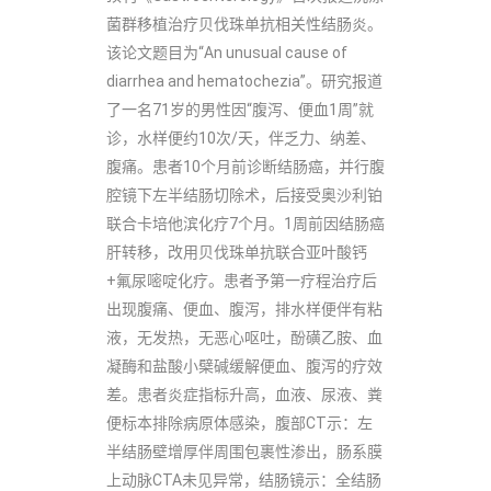
菌群移植治疗贝伐珠单抗相关性结肠炎。
该论文题目为“An unusual cause of
diarrhea and hematochezia”。研究报道
了一名71岁的男性因“腹泻、便血1周”就
诊，水样便约10次/天，伴乏力、纳差、
腹痛。患者10个月前诊断结肠癌，并行腹
腔镜下左半结肠切除术，后接受奥沙利铂
联合卡培他滨化疗7个月。1周前因结肠癌
肝转移，改用贝伐珠单抗联合亚叶酸钙
+氟尿嘧啶化疗。患者予第一疗程治疗后
出现腹痛、便血、腹泻，排水样便伴有粘
液，无发热，无恶心呕吐，酚磺乙胺、血
凝酶和盐酸小檗碱缓解便血、腹泻的疗效
差。患者炎症指标升高，血液、尿液、粪
便标本排除病原体感染，腹部CT示：左
半结肠壁增厚伴周围包裹性渗出，肠系膜
上动脉CTA未见异常，结肠镜示：全结肠