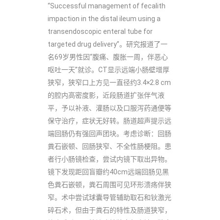
“Successful management of fecalith
impaction in the distal ileum using a
transendoscopic enteral tube for
targeted drug delivery”。研究报道了一
名69岁男性因“腹痛、腹胀一周，伴恶心
呕吐一天”就诊。CT显示远端小肠壁增厚
狭窄，狭窄口上方见一直径约3.4×2.8 cm
的腔内高密度影，近段肠道扩张伴气液
平，予以补液、灌肠以及口服泻药通便等
保守治疗，症状无好转。肠道超声提示远
端回肠仍有强回声团块。考虑诊断：回肠
粪石嵌顿、回肠狭窄、不全性肠梗阻。患
者行小肠镜检查，尝试内镜下取出异物。
镜下发现距回盲瓣约40cm远端回肠见黑
色粪石嵌顿，粪石周围可见环形溃疡伴狭
窄。术中尝试球囊导管辅助取石和钬激光
碎石术，但由于粪石的特性及肠道狭窄，