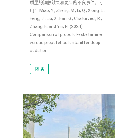
质量的镇静效果和更少的不良事件。 引
用： Miao, Y., Zheng, M., Li, Q., Xiong, L.,
Feng, J., Liu, X., Fan, G., Chaturvedi, R.,
Zhang, F., and Yin, N. (2024).
Comparison of propofol-esketamine
versus propofol-sufentanil for deep
sedation...
阅 读